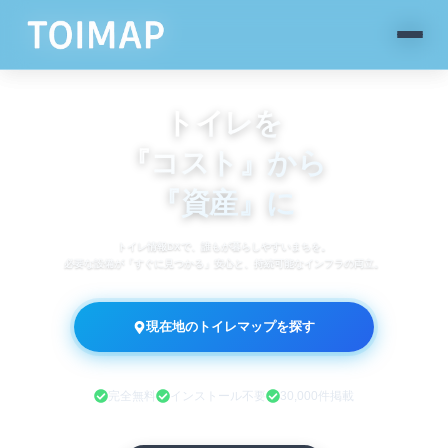
トイレを
『コスト』から
『資産』に
トイレ情報DXで、誰もが暮らしやすいまちを。
必要な設備が「すぐに見つかる」安心と、持続可能なインフラの両立。
現在地のトイレマップを探す
完全無料
インストール不要
30,000件掲載