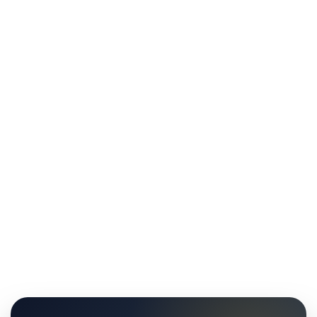
終了！たくさんのご利用ありがとうございました
2026年1月29日
NEWS
【特集】「長崎ランタンフェスティバル」特別マップ公開！企
業の協力でトイレがもっと快適に
2026年1月29日
NEWS
【お知らせ】掲載トイレ数が全国30,000件を突破！北海道から
沖縄までエリア拡大中
お知らせ一覧